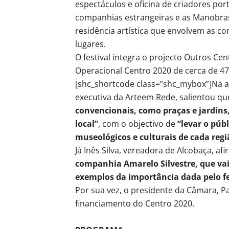
espectáculos e oficina de criadores po
companhias estrangeiras e as Manobras 
residência artística que envolvem as co
lugares.
O festival integra o projecto Outros C
Operacional Centro 2020 de cerca de 47
[shc_shortcode class=”shc_mybox”]Na ap
executiva da Arteem Rede, salientou q
convencionais, como praças e jardins,
local”
, com o objectivo de
“levar o públ
museológicos e culturais de cada regi
Já Inês Silva, vereadora de Alcobaça, a
companhia Amarelo Silvestre, que va
exemplos da importância dada pelo fe
Por sua vez, o presidente da Câmara, Pa
financiamento do Centro 2020.