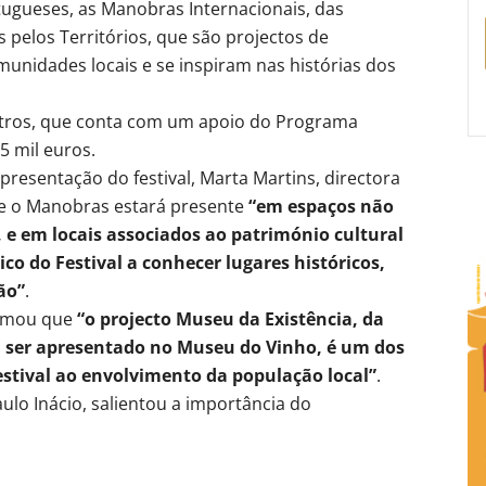
rtugueses, as Manobras Internacionais, das
pelos Territórios, que são projectos de
munidades locais e se inspiram nas histórias dos
entros, que conta com um apoio do Programa
5 mil euros.
resentação do festival, Marta Martins, directora
ue o Manobras estará presente
“em espaços não
 e em locais associados ao património cultural
ico do Festival a conhecer lugares históricos,
ão”
.
firmou que
“o projecto Museu da Existência, da
i ser apresentado no Museu do Vinho, é um dos
stival ao envolvimento da população local”
.
ulo Inácio, salientou a importância do