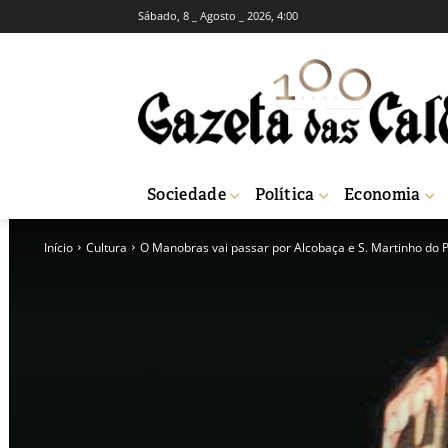
Sábado, 8 _ Agosto _ 2026, 4:00
Sociedade
Política
Economia
Início
Cultura
O Manobras vai passar por Alcobaça e S. Martinho do 