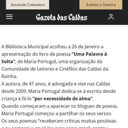
-
Natacha Narciso
1 de Fevereiro, 2019
752
0
Anuncie Connosco
Assine a Gazeta
Início
Cultura
Maria Portugal apresentou livro de poesia na
Biblioteca
A Biblioteca Municipal acolheu a 26 de Janeiro a
apresentação do livro de poesia
“Uma Palavra à
Solta”
, de Maria Portugal, uma organização da
Comunidade de Leitores e Cinéfilos das Caldas da
Rainha.
A autora, de 47 anos, é advogada e vive nas Caldas
desde 2009. Maria Portugal dedica-se à escrita desde
criança e fá-lo
“por necessidade de alma”
.
Quando começaram a aparecer os blogues de poesia,
Maria Portugal começou a partilhar os seus versos.
Os seus poemas “receberam críticas muitas positivas