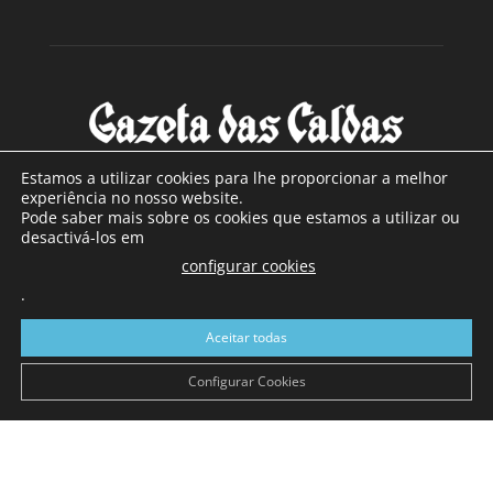
Estamos a utilizar cookies para lhe proporcionar a melhor
experiência no nosso website.
Pode saber mais sobre os cookies que estamos a utilizar ou
SOBRE NÓS
desactivá-los em
configurar cookies
Com sede nas Caldas da Rainha e mais de 90 anos de
.
existência, é o jornal regional com maior número de leitores
a sul de distrito de Leiria, com mais de 40.000 leitores por
Aceitar todas
toda a região Oeste. Jornal com distribuição em Portugal
Continental e assinatura online.
Configurar Cookies
SIGA-NOS