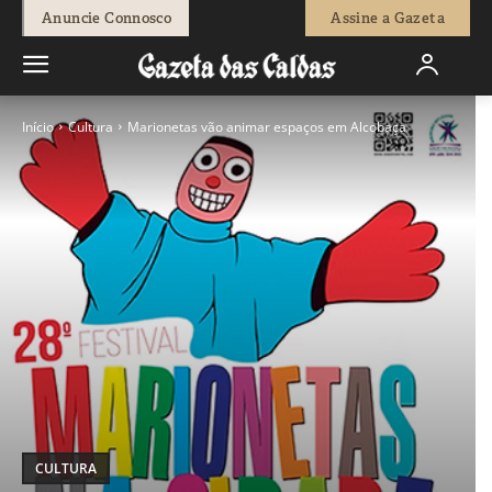
Anuncie Connosco
Assine a Gazeta
Início
Cultura
Marionetas vão animar espaços em Alcobaça
CULTURA