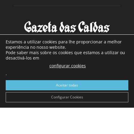
Estamos a utilizar cookies para lhe proporcionar a melhor
experiência no nosso website.
Pode saber mais sobre os cookies que estamos a utilizar ou
SOBRE NÓS
desactivá-los em
configurar cookies
Com sede nas Caldas da Rainha e mais de 90 anos de
.
existência, é o jornal regional com maior número de leitores
a sul de distrito de Leiria, com mais de 40.000 leitores por
Aceitar todas
toda a região Oeste. Jornal com distribuição em Portugal
Continental e assinatura online.
Configurar Cookies
SIGA-NOS