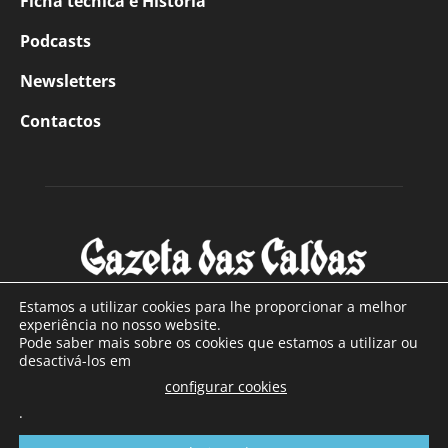
Ficha técnica e História
Podcasts
Newsletters
Contactos
Estamos a utilizar cookies para lhe proporcionar a melhor
experiência no nosso website.
Pode saber mais sobre os cookies que estamos a utilizar ou
SOBRE NÓS
desactivá-los em
configurar cookies
Com sede nas Caldas da Rainha e mais de 90 anos de
.
existência, é o jornal regional com maior número de leitores
a sul de distrito de Leiria, com mais de 40.000 leitores por