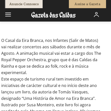
-
Redação
3 de Agosto, 2012
637
0
Anuncie Connosco
Assine a Gazeta
Início
Breves
Música ao pôr do sol no Casal da Eira Branca
O Casal da Eira Branca, nos Infantes (Salir de Matos)
vai realizar concertos aos sábados durante o mês de
Agosto. A animação musical vai estar a cargo dos The
Royal Pepper Orchestra, grupo que é das Caldas da
Rainha e que se dedica ao folk, rock e à música
experimental.
Este espaço de turismo rural tem investido em
iniciativas de carácter cultural e no início deste ano
lançou um livro, da autoria de Tomás Vasques,
designado “Uma História de Amor na Eira Branca”.
Ilustrado por Susa Monteiro, este livro foi agora