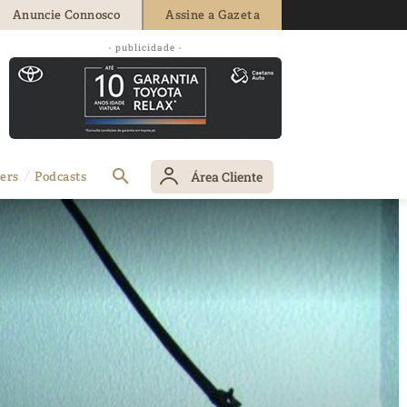
Anuncie Connosco
Assine a Gazeta
- publicidade -
Área Cliente
ers
Podcasts