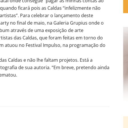
natal onde consegue “pagar as minhas contas ao
 quando ficará pois as Caldas “infelizmente não
artistas”. Para celebrar o lançamento deste
party no final de maio, na Galeria Grupius onde o
lbum através de uma exposição de arte
istas das Caldas, que foram feitas em torno do
ém atuou no Festival Impulso, na programação do
s Caldas e não lhe faltam projetos. Está a
otografia de sua autoria. “Em breve, pretendo ainda
rematou.