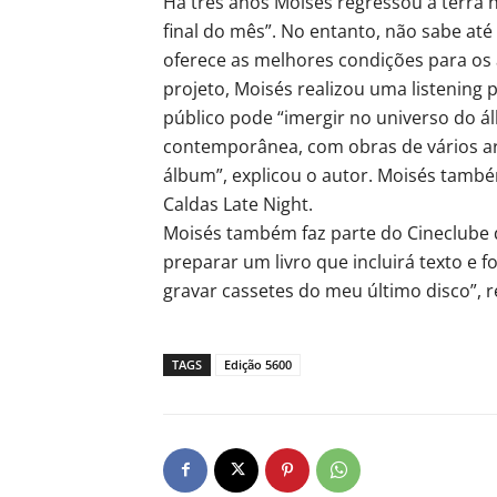
Há três anos Moisés regressou à terra 
final do mês”. No entanto, não sabe até
oferece as melhores condições para os 
projeto, Moisés realizou uma listening 
público pode “imergir no universo do á
contemporânea, com obras de vários art
álbum”, explicou o autor. Moisés tamb
Caldas Late Night.
Moisés também faz parte do Cineclube da
preparar um livro que incluirá texto e f
gravar cassetes do meu último disco”, 
TAGS
Edição 5600