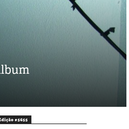
 álbum
Edição #5655