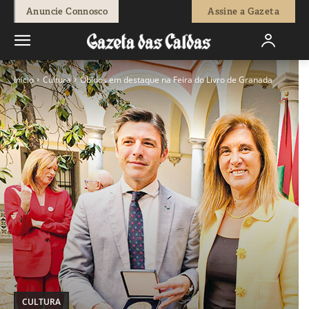
Anuncie Connosco
Assine a Gazeta
Início
Cultura
Óbidos em destaque na Feira do Livro de Granada
CULTURA