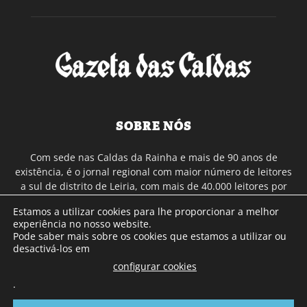
SOBRE NÓS
Com sede nas Caldas da Rainha e mais de 90 anos de
existência, é o jornal regional com maior número de leitores
a sul de distrito de Leiria, com mais de 40.000 leitores por
toda a região Oeste. Jornal com distribuição em Portugal
Estamos a utilizar cookies para lhe proporcionar a melhor
Continental e assinatura online.
experiência no nosso website.
Pode saber mais sobre os cookies que estamos a utilizar ou
desactivá-los em
SIGA-NOS
configurar cookies
.