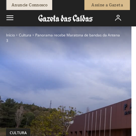
Anuncie Connosco
Assine a Gazeta
Início
Cultura
Panorama recebe Maratona de bandas da Antena
3
CULTURA