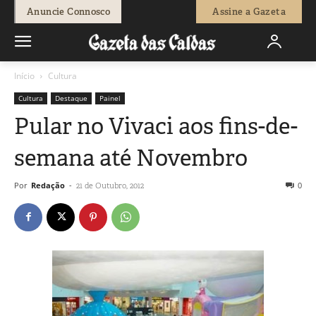
Anuncie Connosco
Assine a Gazeta
Início
Cultura
Cultura
Destaque
Painel
Pular no Vivaci aos fins-de-
semana até Novembro
Por
Redação
-
0
21 de Outubro, 2012