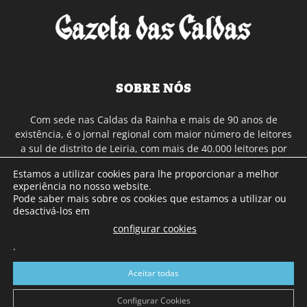
SOBRE NÓS
Com sede nas Caldas da Rainha e mais de 90 anos de
existência, é o jornal regional com maior número de leitores
a sul de distrito de Leiria, com mais de 40.000 leitores por
toda a região Oeste. Jornal com distribuição em Portugal
Estamos a utilizar cookies para lhe proporcionar a melhor
Continental e assinatura online.
experiência no nosso website.
Pode saber mais sobre os cookies que estamos a utilizar ou
desactivá-los em
SIGA-NOS
configurar cookies
.
Aceitar todas
Configurar Cookies