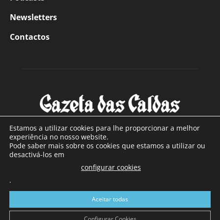
Newsletters
Contactos
Estamos a utilizar cookies para lhe proporcionar a melhor
experiência no nosso website.
Pode saber mais sobre os cookies que estamos a utilizar ou
SOBRE NÓS
desactivá-los em
configurar cookies
Com sede nas Caldas da Rainha e mais de 90 anos de
.
existência, é o jornal regional com maior número de leitores
a sul de distrito de Leiria, com mais de 40.000 leitores por
Aceitar todas
toda a região Oeste. Jornal com distribuição em Portugal
Continental e assinatura online.
Configurar Cookies