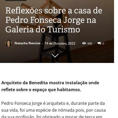
Reflexões sobre a casa de
Pedro Fonseca Jorge na
Galeria do Turismo
-
Natacha Narciso
19 de Outubro, 2022
448
0
Arquiteto da Benedita mostra instalação onde
reflete sobre o espaço que habitamos.
Pedro Fonseca Jorge é arquiteto e, durante parte da
sua vida, foi uma espécie de nómada pois, por causa
da sua profissão, foi obrigado a morar de terra em