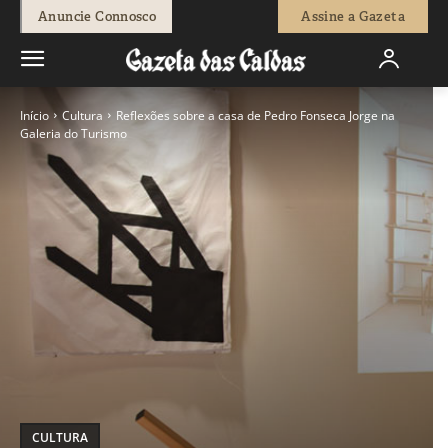
Anuncie Connosco
Assine a Gazeta
Início
Cultura
Reflexões sobre a casa de Pedro Fonseca Jorge na
Galeria do Turismo
CULTURA