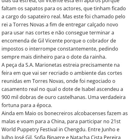
dias da estreia, Gil Vicente está em apuros porque
faltam os sapatos para os actores, que tinham ficado
a cargo do sapateiro real. Mas este foi chamado pelo
rei a Torres Novas a fim de entregar calçado novo
para usar nas cortes e não consegue terminar a
encomenda de Gil Vicente porque o cobrador de
impostos o interrompe constantemente, pedindo
sempre mais dinheiro para o dote da rainha.
A peça da S.A. Marionetas estreia precisamente na
feira em que vai ser recriado o ambiente das cortes
reunidas em Torres Novas, onde foi negociado o
casamento real no qual o dote de Isabel ascendeu a
900 mil dobras de ouro castelhanas. Uma verdadeira
fortuna para a época.
Ainda em Maio os bonecreiros alcobacenses fazem as
malas e voam para a China, para participar no 21st
World Puppetry Festival in Chengdu. Entre Junho e
Julho José Gil, Sofia Binagre e Natacha Cista Pereira