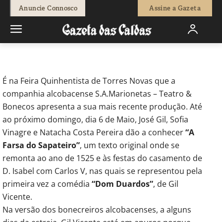
-
Redação
4 de Maio, 2012
583
0
Anuncie Connosco
Assine a Gazeta
Início
Actuais
S.A.Marionetas estreiam nova produção em
Torres Novas
É na Feira Quinhentista de Torres Novas que a
companhia alcobacense S.A.Marionetas – Teatro &
Bonecos apresenta a sua mais recente produção. Até
ao próximo domingo, dia 6 de Maio, José Gil, Sofia
Vinagre e Natacha Costa Pereira dão a conhecer
“A
Farsa do Sapateiro”
, um texto original onde se
remonta ao ano de 1525 e às festas do casamento de
D. Isabel com Carlos V, nas quais se representou pela
primeira vez a comédia
“Dom Duardos”
, de Gil
Vicente.
Na versão dos bonecreiros alcobacenses, a alguns