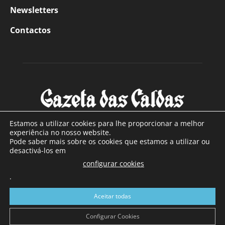
Newsletters
Contactos
Estamos a utilizar cookies para lhe proporcionar a melhor
experiência no nosso website.
Pode saber mais sobre os cookies que estamos a utilizar ou
SOBRE NÓS
desactivá-los em
configurar cookies
Com sede nas Caldas da Rainha e mais de 90 anos de
.
existência, é o jornal regional com maior número de leitores
a sul de distrito de Leiria, com mais de 40.000 leitores por
Aceitar todas
toda a região Oeste. Jornal com distribuição em Portugal
Continental e assinatura online.
Configurar Cookies