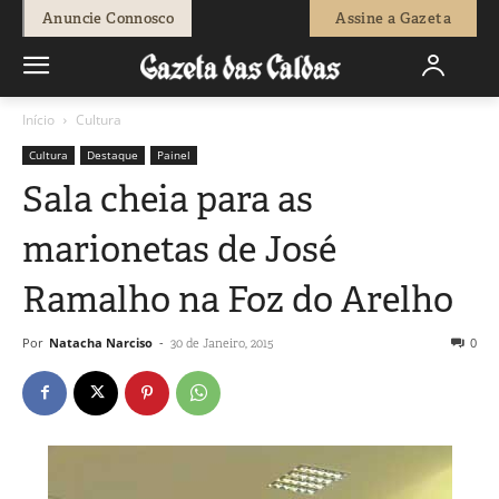
Anuncie Connosco
Assine a Gazeta
Início
Cultura
Cultura
Destaque
Painel
Sala cheia para as
marionetas de José
Ramalho na Foz do Arelho
Por
Natacha Narciso
-
0
30 de Janeiro, 2015