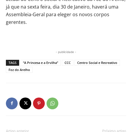
já que na sexta feira, dia 30 de Janeiro, haverá uma
Assembleia-Geral para eleger os novos corpos
gerentes.
- publicidade -
TAGS
“A Princesa e a Ervilha”
CCC
Centro Social e Recreativo
Foz do Arelho
Artigo anterior
Próximo artigo