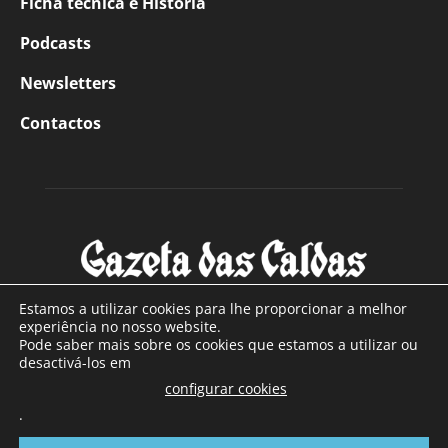
Ficha técnica e História
Podcasts
Newsletters
Contactos
Estamos a utilizar cookies para lhe proporcionar a melhor
experiência no nosso website.
Pode saber mais sobre os cookies que estamos a utilizar ou
SOBRE NÓS
desactivá-los em
configurar cookies
Com sede nas Caldas da Rainha e mais de 90 anos de
.
existência, é o jornal regional com maior número de leitores
a sul de distrito de Leiria, com mais de 40.000 leitores por