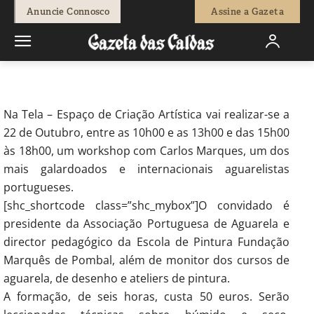
-
Natacha Narciso
14 de Outubro, 2016
804
0
Anuncie Connosco
Assine a Gazeta
Início
Cultura
Tela organiza workshop de aguarelas
Na Tela – Espaço de Criação Artística vai realizar-se a
22 de Outubro, entre as 10h00 e as 13h00 e das 15h00
às 18h00, um workshop com Carlos Marques, um dos
mais galardoados e internacionais aguarelistas
portugueses.
[shc_shortcode class=”shc_mybox”]O convidado é
presidente da Associação Portuguesa de Aguarela e
director pedagógico da Escola de Pintura Fundação
Marquês de Pombal, além de monitor dos cursos de
aguarela, de desenho e ateliers de pintura.
A formação, de seis horas, custa 50 euros. Serão