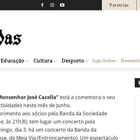
Parcerias
ação nos 106 anos da S
tiariense
0
Educação
Cultura
Desporto
Loja Online
Newslett
ónica Vestiariense
Monsenhor José Cacella”
está a comemora o seu
tividades neste mês de Junho.
primento aos sócios pela Banda da Sociedade
ite, às 21h30, tem lugar um concerto pela
omingo, dia 3, há um concerto da Banda da
nse, de Meia Via (Entroncamento). Um espectáculo