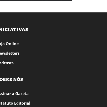
NICIATIVAS
oja Online
ewsletters
odcasts
OBRE NÓS
ssinar a Gazeta
statuto Editorial