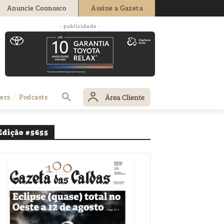
Anuncie Connosco
Assine a Gazeta
ociedade
- publicidade -
Área Cliente
ers
Podcasts
Edição #5655