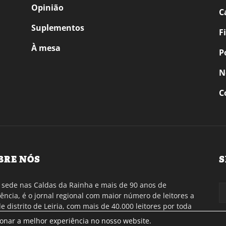
Opinião
C
Suplementos
F
À mesa
P
N
C
BRE NÓS
S
sede nas Caldas da Rainha e mais de 90 anos de
tência, é o jornal regional com maior número de leitores a
de distrito de Leiria, com mais de 40.000 leitores por toda
gião Oeste. Jornal com distribuição em Portugal
ionar a melhor experiência no nosso website.