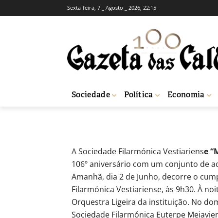
Sexta-feira, 7 _ Agosto _ 2026, 22:15
Um mês de anim
Filarmónica Ves
-
Redação
1 de Junho, 2012
564
Sociedade
Política
Economia
Início
Breves
Um mês de animação nos 106 anos da Sociedade Filarm
A Sociedade Filarmónica Vestiariens
e “
106º aniversário com um conjunto de ac
Amanhã, dia 2 de Junho, decorre o cum
Filarmónica Vestiariense, às 9h30. À no
Orquestra Ligeira da instituição. No d
Sociedade Filarmónica Euterpe Meiavie