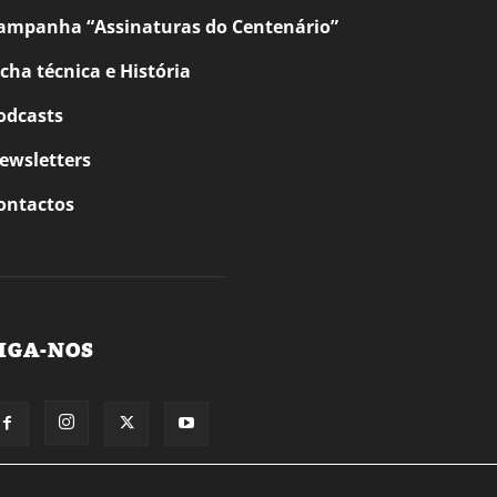
ampanha “Assinaturas do Centenário”
icha técnica e História
odcasts
ewsletters
ontactos
IGA-NOS