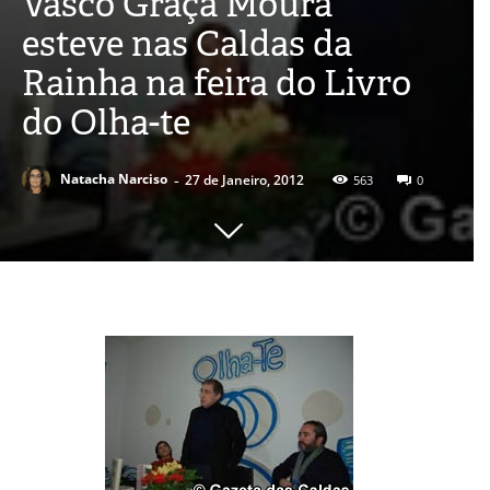
Vasco Graça Moura
esteve nas Caldas da
Rainha na feira do Livro
do Olha-te
-
Natacha Narciso
27 de Janeiro, 2012
563
0