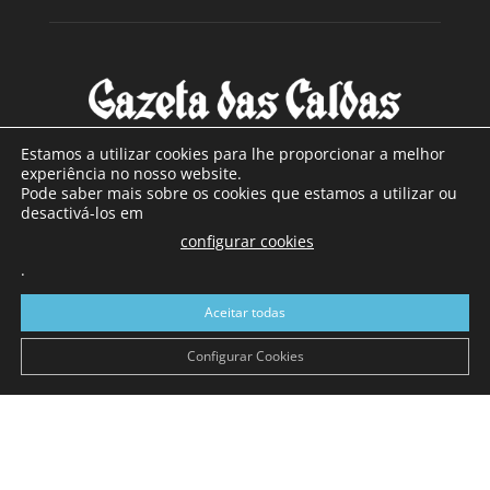
Estamos a utilizar cookies para lhe proporcionar a melhor
experiência no nosso website.
Pode saber mais sobre os cookies que estamos a utilizar ou
SOBRE NÓS
desactivá-los em
configurar cookies
Com sede nas Caldas da Rainha e mais de 90 anos de
.
existência, é o jornal regional com maior número de leitores
a sul de distrito de Leiria, com mais de 40.000 leitores por
Aceitar todas
toda a região Oeste. Jornal com distribuição em Portugal
Continental e assinatura online.
Configurar Cookies
SIGA-NOS