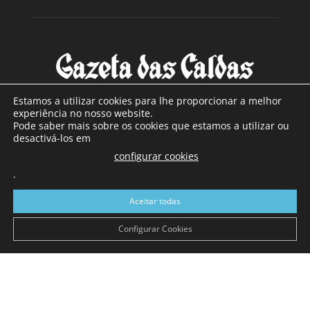
Estamos a utilizar cookies para lhe proporcionar a melhor
experiência no nosso website.
Pode saber mais sobre os cookies que estamos a utilizar ou
SOBRE NÓS
desactivá-los em
configurar cookies
Com sede nas Caldas da Rainha e mais de 90 anos de
.
existência, é o jornal regional com maior número de leitores
a sul de distrito de Leiria, com mais de 40.000 leitores por
Aceitar todas
toda a região Oeste. Jornal com distribuição em Portugal
Continental e assinatura online.
Configurar Cookies
SIGA-NOS