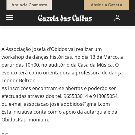
-
Redação
25 de Fevereiro, 2011
539
0
Anuncie Connosco
Assine a Gazeta
Início
Actuais
Workshop de danças históricas em Óbidos
A Associação Josefa d‘Óbidos vai realizar um
workshop de danças históricas, no dia 13 de Março, a
partir das 10h00, no auditório da Casa da Música. O
evento terá como orientadora a professora de dança
Leonor Beltran.
As inscrições encontram-se abertas e poderão ser
efectuadas através dos tel. 965533014 e 913085054,
ou e-mail associacao josefadobidos@gmail.com
Esta iniciativa conta com o apoio da autarquia e da
ObidosPatrimonium.