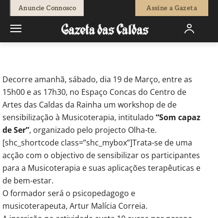
-
Natacha Narciso
18 de Março, 2011
625
0
Anuncie Connosco
Assine a Gazeta
Início
Actuais
Workshop de Musicoterapia no Espaço Concas
Decorre amanhã, sábado, dia 19 de Março, entre as
15h00 e as 17h30, no Espaço Concas do Centro de
Artes das Caldas da Rainha um workshop de de
sensibilização à Musicoterapia, intitulado
“Som capaz
de Ser”
, organizado pelo projecto Olha-te.
[shc_shortcode class=”shc_mybox”]Trata-se de uma
acção com o objectivo de sensibilizar os participantes
para a Musicoterapia e suas aplicações terapêuticas e
de bem-estar.
O formador será o psicopedagogo e
musicoterapeuta, Artur Malícia Correia.