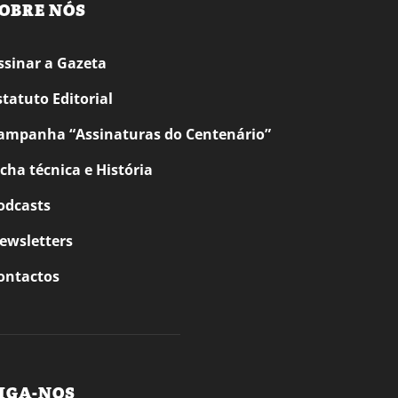
OBRE NÓS
ssinar a Gazeta
statuto Editorial
ampanha “Assinaturas do Centenário”
icha técnica e História
odcasts
ewsletters
ontactos
IGA-NOS