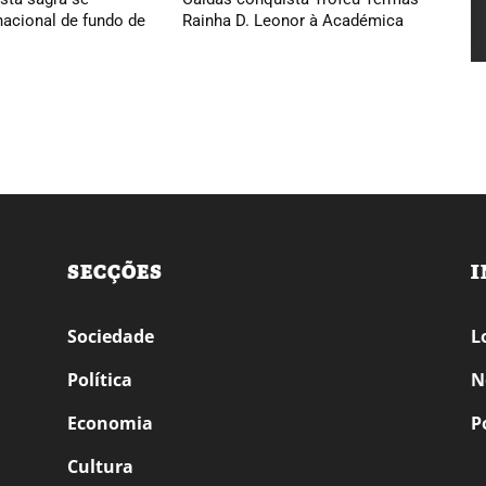
acional de fundo de
Rainha D. Leonor à Académica
SECÇÕES
I
Sociedade
L
Política
N
Economia
P
Cultura