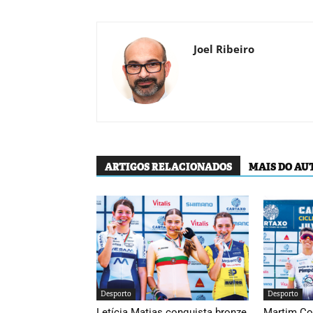
Joel Ribeiro
ARTIGOS RELACIONADOS
MAIS DO AU
Desporto
Desporto
Letícia Matias conquista bronze
Martim Co