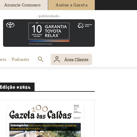
Anuncie Connosco
Assine a Gazeta
- publicidade -
Área Cliente
ers
Podcasts
Edição #5654