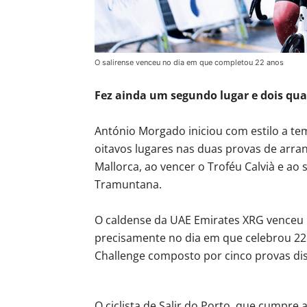
O salirense venceu no dia em que completou 22 anos
Fez ainda um segundo lugar e dois qua
António Morgado iniciou com estilo a tem
oitavos lugares nas duas provas de arra
Mallorca, ao vencer o Troféu Calvià e ao
Tramuntana.
O caldense da UAE Emirates XRG venceu na
precisamente no dia em que celebrou 22 
Challenge composto por cinco provas di
O ciclista de Salir do Porto, que cumpre