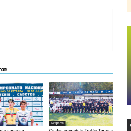
TOR
Desporto
sta sagra-se
Caldas conquista Troféu Termas