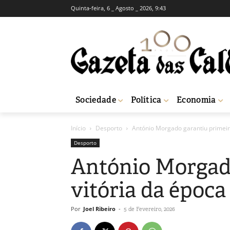
Quinta-feira, 6 _ Agosto _ 2026, 9:43
Sociedade
Política
Economia
Início
Desporto
António Morgado garantiu primeir
Desporto
António Morgado
vitória da época
Por
Joel Ribeiro
-
5 de Fevereiro, 2026