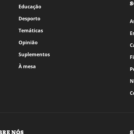
S
Educação
Desporto
A
Temáticas
E
Opinião
C
Suplementos
F
À mesa
P
N
C
BRE NÓS
S