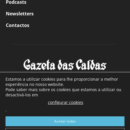
Podcasts
Newsletters
Contactos
Estamos a utilizar cookies para lhe proporcionar a melhor
experiência no nosso website.
Pode saber mais sobre os cookies que estamos a utilizar ou
SOBRE NÓS
desactivá-los em
configurar cookies
Com sede nas Caldas da Rainha e mais de 90 anos de
.
existência, é o jornal regional com maior número de leitores
a sul de distrito de Leiria, com mais de 40.000 leitores por
Aceitar todas
toda a região Oeste. Jornal com distribuição em Portugal
Continental e assinatura online.