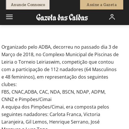
-
Redação
13 de Março, 2018
807
0
Anuncie Connosco
Assine a Gazeta
Início
Desporto
Atletas cadetes dos Pimpões/Cimai
classificaram-se no sexto lugar no Leiria Swim
Organizado pelo ADBA, decorreu no passado dia 3 de
Março de 2018, no Complexo Municipal de Piscinas de
Leiria o Torneio Leiriaswim, competição que contou
com a participação de 112 nadadores (64 Masculinos
e 48 femininos), em representação dos seguintes
clubes:
FBS, CNAC,ADBA, CAC, NDA, BSCN, NDAP, ADPM,
CNNZ e Pimpões/Cimai
A equipa dos Pimpões/Cimai, era composta pelos
seguintes nadadores: Carlota Franca, Victoria
Laranjeira, Gil Lemos, Henrique Serrano, José