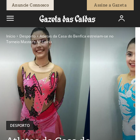
Anuncie Connosco
Assine a Gazeta
Início
Desporto
Atletas da Casa do Benfica estreiam-se no
Torneio Master’s AP Leiria
DESPORTO