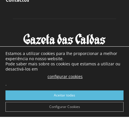
Contactos
Estamos a utilizar cookies para lhe proporcionar a melhor
experiência no nosso website.
Pode saber mais sobre os cookies que estamos a utilizar ou
SOBRE NÓS
desactivá-los em
configurar cookies
Com sede nas Caldas da Rainha e mais de 90 anos de
.
existência, é o jornal regional com maior número de leitores
a sul de distrito de Leiria, com mais de 40.000 leitores por
Aceitar todas
toda a região Oeste. Jornal com distribuição em Portugal
Continental e assinatura online.
Configurar Cookies
SIGA-NOS