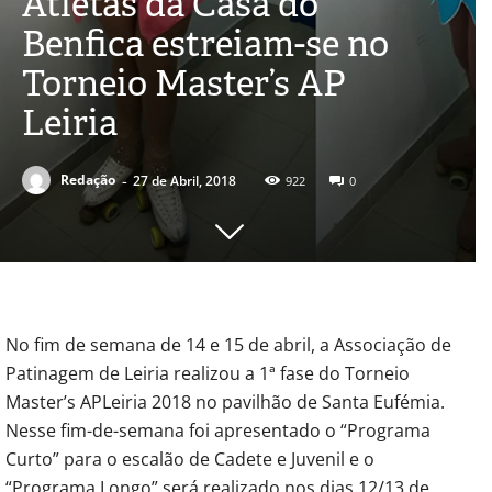
Atletas da Casa do
Benfica estreiam-se no
Torneio Master’s AP
Leiria
-
Redação
27 de Abril, 2018
922
0
No fim de semana de 14 e 15 de abril, a Associação de
Patinagem de Leiria realizou a 1ª fase do Torneio
Master’s APLeiria 2018 no pavilhão de Santa Eufémia.
Nesse fim-de-semana foi apresentado o “Programa
Curto” para o escalão de Cadete e Juvenil e o
“Programa Longo” será realizado nos dias 12/13 de