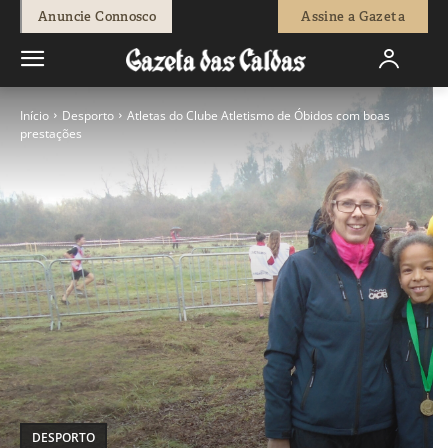
Anuncie Connosco
Assine a Gazeta
Início
Desporto
Atletas do Clube Atletismo de Óbidos com boas
prestações
DESPORTO