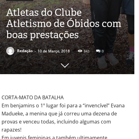
Atletas do Clube
Atletismo de Óbidos com
boas prestações
-
Redação
10 de Março, 2018
843
0
CORTA-MATO DA BATALHA
Em benjamins o 1º lugar foi para a “invencível” Evana
Madueke, a menina que já correu uma dezena de
provas e venceu todas, incluindo algumas com
rapazes!
Em juvenis femininas a também ultimamente