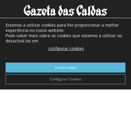
Estamos a utilizar cookies para lhe proporcionar a melhor
experiência no nosso website.
Pode saber mais sobre os cookies que estamos a utilizar ou
SOBRE NÓS
desactivá-los em
configurar cookies
Com sede nas Caldas da Rainha e mais de 90 anos de
.
existência, é o jornal regional com maior número de leitores
a sul de distrito de Leiria, com mais de 40.000 leitores por
Aceitar todas
toda a região Oeste. Jornal com distribuição em Portugal
Continental e assinatura online.
Configurar Cookies
SIGA-NOS
© Gazeta das Caldas - 2026