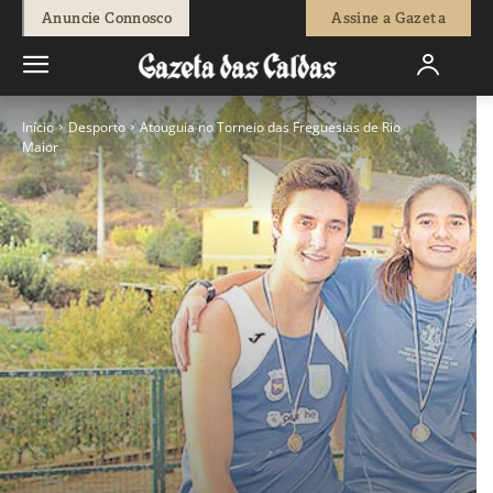
Anuncie Connosco
Assine a Gazeta
Início
Desporto
Atouguia no Torneio das Freguesias de Rio
Maior