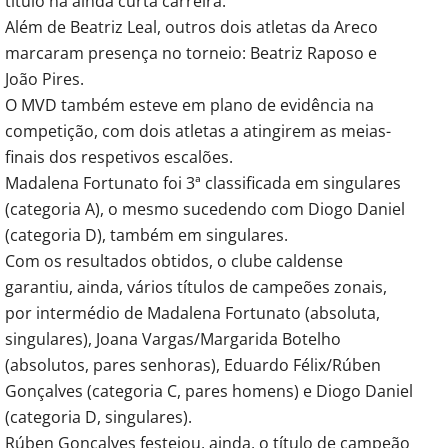
título na ainda curta carreira.
Além de Beatriz Leal, outros dois atletas da Areco
marcaram presença no torneio: Beatriz Raposo e
João Pires.
O MVD também esteve em plano de evidência na
competição, com dois atletas a atingirem as meias-
finais dos respetivos escalões.
Madalena Fortunato foi 3ª classificada em singulares
(categoria A), o mesmo sucedendo com Diogo Daniel
(categoria D), também em singulares.
Com os resultados obtidos, o clube caldense
garantiu, ainda, vários títulos de campeões zonais,
por intermédio de Madalena Fortunato (absoluta,
singulares), Joana Vargas/Margarida Botelho
(absolutos, pares senhoras), Eduardo Félix/Rúben
Gonçalves (categoria C, pares homens) e Diogo Daniel
(categoria D, singulares).
Rúben Gonçalves festejou, ainda, o título de campeão