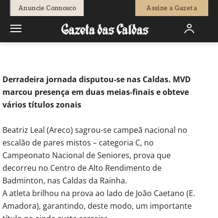
-
Joaquim Paulo
25 de Novembro, 2021
639
0
Anuncie Connosco
Assine a Gazeta
Início
Desporto
Badminton: Beatriz Leal sagra-se campeã
nacional em pares mistos
Derradeira jornada disputou-se nas Caldas. MVD
marcou presença em duas meias-finais e obteve
vários títulos zonais
Beatriz Leal (Areco) sagrou-se campeã nacional no
escalão de pares mistos – categoria C, no
Campeonato Nacional de Seniores, prova que
decorreu no Centro de Alto Rendimento de
Badminton, nas Caldas da Rainha.
A atleta brilhou na prova ao lado de João Caetano (E.
Amadora), garantindo, deste modo, um importante