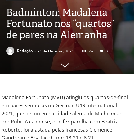
Badminton: Madalena
Fortunato nos “quartos”
de pares na Alemanha
-
Redação
21 de Outubro, 2021
567
0
Madalena Fortunato (MVD) atingiu os quartos-de-final
em pares senhoras no German U19 International
2021, que decorreu na cidade alemã de Mülheim an
der Ruhr. A caldense, que fez parelha com Beatriz
Roberto, foi afastada pelas francesas Clemence
Gaudreau e Elsa Jacob, por 13-21 e 6-21.