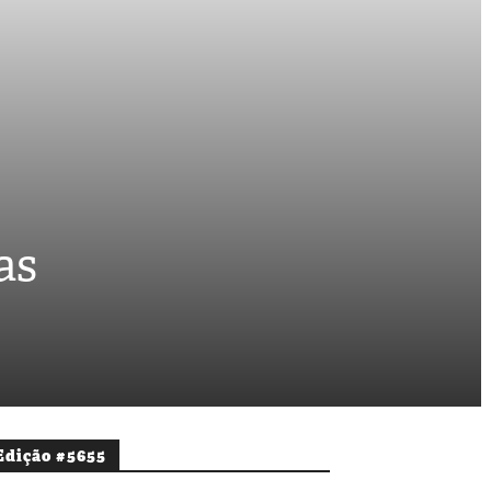
as
Edição #5655