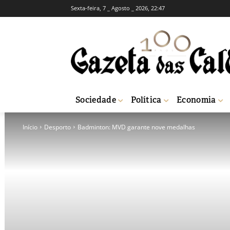
Sexta-feira, 7 _ Agosto _ 2026, 22:47
Sociedade
Política
Economia
Início
Desporto
Badminton: MVD garante nove medalhas