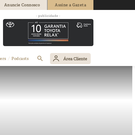
Anuncie Connosco
Assine a Gazeta
- publicidade -
Área Cliente
ers
Podcasts