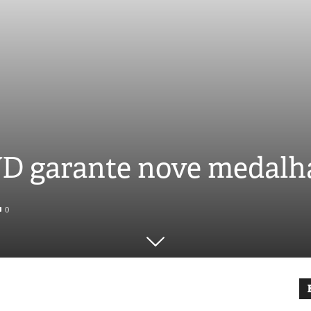
D garante nove medalh
0