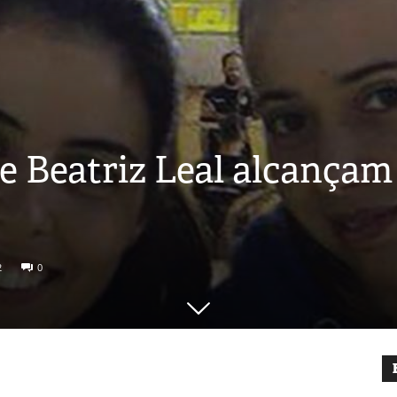
e Beatriz Leal alcança
2
0