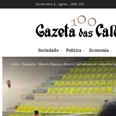
Quinta-feira, 6 _ Agosto _ 2026, 3:05
Sociedade
Política
Economia
Início
Desporto
Beatriz Raposo e Beatriz Leal alcançam o segundo lu