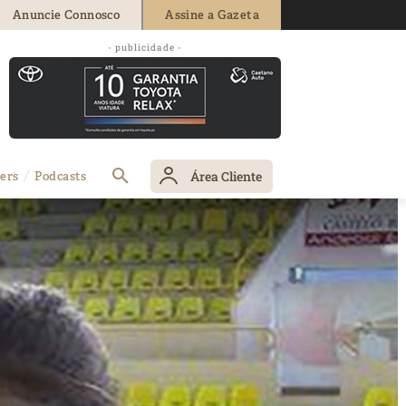
Anuncie Connosco
Assine a Gazeta
- publicidade -
Área Cliente
ers
Podcasts