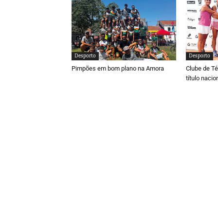
Desporto
Desporto
Pimpões em bom plano na Amora
Clube de Té
título naci