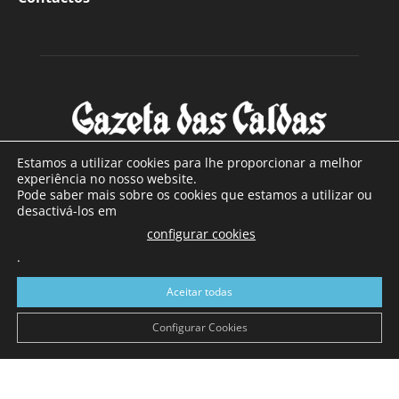
Estamos a utilizar cookies para lhe proporcionar a melhor
experiência no nosso website.
Pode saber mais sobre os cookies que estamos a utilizar ou
SOBRE NÓS
desactivá-los em
configurar cookies
Com sede nas Caldas da Rainha e mais de 90 anos de
.
existência, é o jornal regional com maior número de leitores
a sul de distrito de Leiria, com mais de 40.000 leitores por
Aceitar todas
toda a região Oeste. Jornal com distribuição em Portugal
Continental e assinatura online.
Configurar Cookies
SIGA-NOS