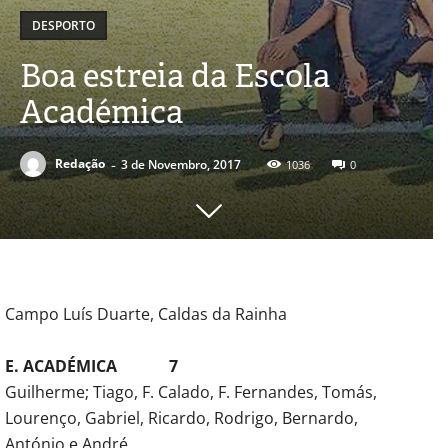
DESPORTO
Boa estreia da Escola
Académica
-
Redação
3 de Novembro, 2017
1036
0
Campo Luís Duarte, Caldas da Rainha
E. ACADÉMICA 7
Guilherme; Tiago, F. Calado, F. Fernandes, Tomás,
Lourenço, Gabriel, Ricardo, Rodrigo, Bernardo,
António e André.