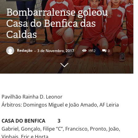
Bombarralense goleou
Casa do Benfica das
Caldas
-
Redação
3 de Novembro, 2017
1912
0
Pavilhão Rainha D. Leonor
Árbitros: Domingos Miguel e João Amado, AF Leiria
CASA DO BENFICA 3
Gabriel, Gonçalo, Filipe “C”, Francisco, Pronto, João,
Vinhais, Eric e Horta