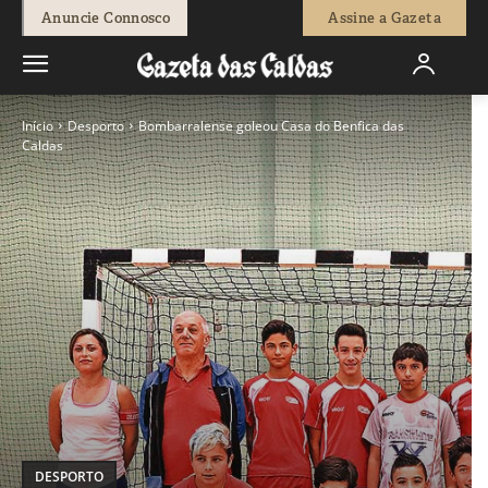
Anuncie Connosco
Assine a Gazeta
Início
Desporto
Bombarralense goleou Casa do Benfica das
Caldas
DESPORTO