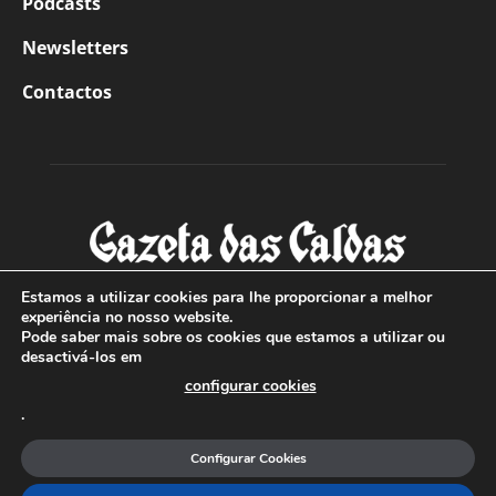
Podcasts
Newsletters
Contactos
Estamos a utilizar cookies para lhe proporcionar a melhor
experiência no nosso website.
Pode saber mais sobre os cookies que estamos a utilizar ou
SOBRE NÓS
desactivá-los em
configurar cookies
Com sede nas Caldas da Rainha e mais de 90 anos de
.
existência, é o jornal regional com maior número de leitores
a sul de distrito de Leiria, com mais de 40.000 leitores por
Configurar Cookies
toda a região Oeste. Jornal com distribuição em Portugal
Continental e assinatura online.