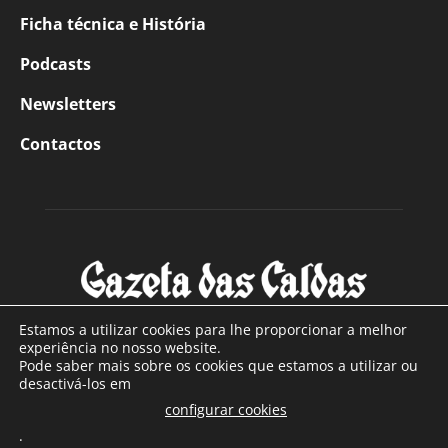
Ficha técnica e História
Podcasts
Newsletters
Contactos
Estamos a utilizar cookies para lhe proporcionar a melhor
experiência no nosso website.
Pode saber mais sobre os cookies que estamos a utilizar ou
SOBRE NÓS
desactivá-los em
configurar cookies
Com sede nas Caldas da Rainha e mais de 90 anos de
.
existência, é o jornal regional com maior número de leitores