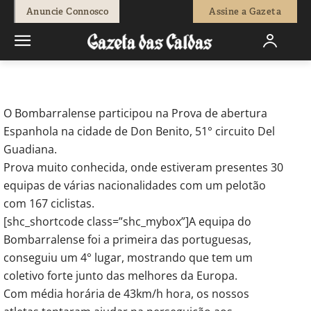
-
Redação
10 de Março, 2017
918
0
Anuncie Connosco
Assine a Gazeta
Início
Desporto
Bombarralense foi quarto em Espanha...
O Bombarralense participou na Prova de abertura
Espanhola na cidade de Don Benito, 51° circuito Del
Guadiana.
Prova muito conhecida, onde estiveram presentes 30
equipas de várias nacionalidades com um pelotão
com 167 ciclistas.
[shc_shortcode class=”shc_mybox”]A equipa do
Bombarralense foi a primeira das portuguesas,
conseguiu um 4° lugar, mostrando que tem um
coletivo forte junto das melhores da Europa.
Com média horária de 43km/h hora, os nossos