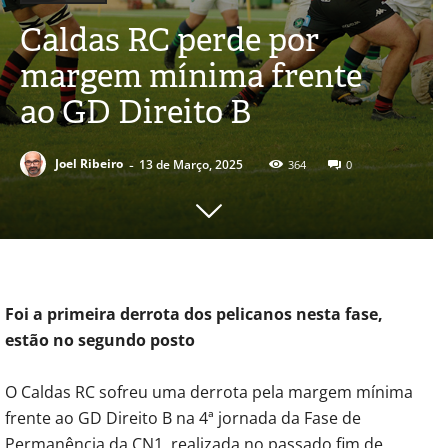
Caldas RC perde por
margem mínima frente
ao GD Direito B
-
Joel Ribeiro
13 de Março, 2025
364
0
Foi a primeira derrota dos pelicanos nesta fase,
estão no segundo posto
O Caldas RC sofreu uma derrota pela margem mínima
frente ao GD Direito B na 4ª jornada da Fase de
Permanência da CN1, realizada no passado fim de