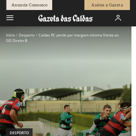
Anuncie Connosco
Assine a Gazeta
Início
Desporto
Caldas RC perde por margem mínima frente ao
GD Direito B
DESPORTO