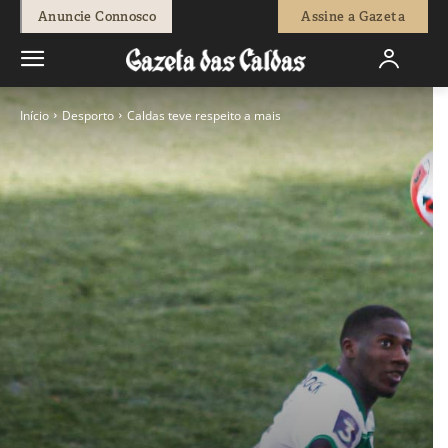
Anuncie Connosco
Assine a Gazeta
Início
Desporto
Caldas teve respeito a mais