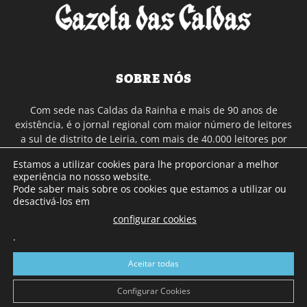
SOBRE NÓS
Com sede nas Caldas da Rainha e mais de 90 anos de
existência, é o jornal regional com maior número de leitores
a sul de distrito de Leiria, com mais de 40.000 leitores por
toda a região Oeste. Jornal com distribuição em Portugal
Estamos a utilizar cookies para lhe proporcionar a melhor
Continental e assinatura online.
experiência no nosso website.
Pode saber mais sobre os cookies que estamos a utilizar ou
desactivá-los em
SIGA-NOS
configurar cookies
.
Aceitar todas
Configurar Cookies
© Gazeta das Caldas - 2026