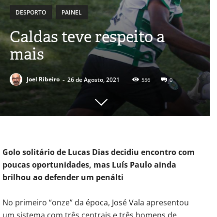
DESPORTO
PAINEL
Caldas teve respeito a
mais
-
Joel Ribeiro
26 de Agosto, 2021
556
0
Golo solitário de Lucas Dias decidiu encontro com
poucas oportunidades, mas Luís Paulo ainda
brilhou ao defender um penálti
No primeiro “onze” da época, José Vala apresentou
um sistema com três centrais e três homens de