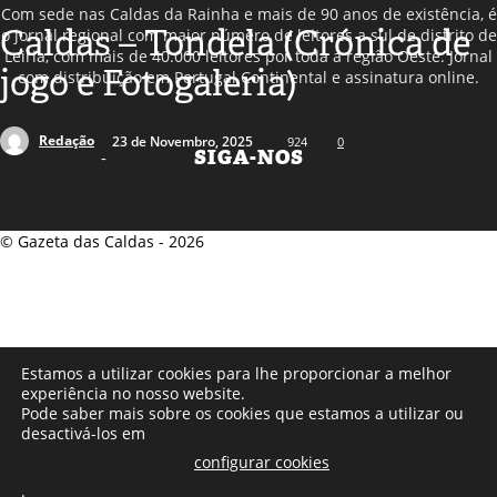
Com sede nas Caldas da Rainha e mais de 90 anos de existência, é
Caldas – Tondela (Crónica de
o jornal regional com maior número de leitores a sul de distrito de
Leiria, com mais de 40.000 leitores por toda a região Oeste. Jornal
jogo e Fotogaleria)
com distribuição em Portugal Continental e assinatura online.
Redação
23 de Novembro, 2025
924
0
SIGA-NOS
-
© Gazeta das Caldas - 2026
Estamos a utilizar cookies para lhe proporcionar a melhor
experiência no nosso website.
Pode saber mais sobre os cookies que estamos a utilizar ou
desactivá-los em
configurar cookies
.