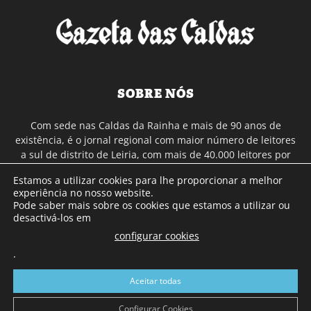
SOBRE NÓS
Com sede nas Caldas da Rainha e mais de 90 anos de
existência, é o jornal regional com maior número de leitores
a sul de distrito de Leiria, com mais de 40.000 leitores por
toda a região Oeste. Jornal com distribuição em Portugal
Estamos a utilizar cookies para lhe proporcionar a melhor
Continental e assinatura online.
experiência no nosso website.
Pode saber mais sobre os cookies que estamos a utilizar ou
desactivá-los em
SIGA-NOS
configurar cookies
.
Aceitar todas
Configurar Cookies