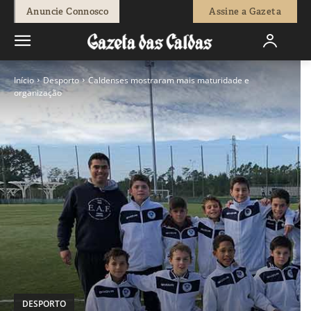
Anuncie Connosco
Assine a Gazeta
Início
Desporto
Caldenses mostraram mais maturidade e
organização
DESPORTO