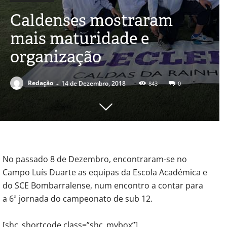
Caldenses mostraram
mais maturidade e
organização
-
Redação
14 de Dezembro, 2018
843
0
No passado 8 de Dezembro, encontraram-se no
Campo Luís Duarte as equipas da Escola Académica e
do SCE Bombarralense, num encontro a contar para
a 6ª jornada do campeonato de sub 12.
[shc_shortcode class=”shc_mybox”]