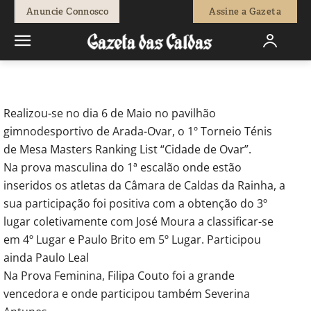
-
Redação
12 de Maio, 2017
640
0
Anuncie Connosco
Assine a Gazeta
Início
Desporto
Câmara das Caldas da Rainha obteve o terceiro
lugar colectivo
Realizou-se no dia 6 de Maio no pavilhão
gimnodesportivo de Arada-Ovar, o 1º Torneio Ténis
de Mesa Masters Ranking List “Cidade de Ovar”.
Na prova masculina do 1ª escalão onde estão
inseridos os atletas da Câmara de Caldas da Rainha, a
sua participação foi positiva com a obtenção do 3º
lugar coletivamente com José Moura a classificar-se
em 4º Lugar e Paulo Brito em 5º Lugar. Participou
ainda Paulo Leal
Na Prova Feminina, Filipa Couto foi a grande
vencedora e onde participou também Severina