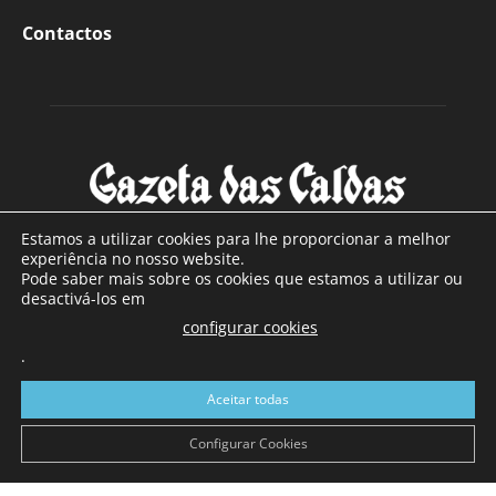
Contactos
Estamos a utilizar cookies para lhe proporcionar a melhor
experiência no nosso website.
Pode saber mais sobre os cookies que estamos a utilizar ou
SOBRE NÓS
desactivá-los em
configurar cookies
Com sede nas Caldas da Rainha e mais de 90 anos de
.
existência, é o jornal regional com maior número de leitores
a sul de distrito de Leiria, com mais de 40.000 leitores por
Aceitar todas
toda a região Oeste. Jornal com distribuição em Portugal
Continental e assinatura online.
Configurar Cookies