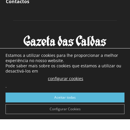
Contactos
Estamos a utilizar cookies para lhe proporcionar a melhor
experiência no nosso website.
Pode saber mais sobre os cookies que estamos a utilizar ou
SOBRE NÓS
desactivá-los em
configurar cookies
Com sede nas Caldas da Rainha e mais de 90 anos de
.
existência, é o jornal regional com maior número de leitores
a sul de distrito de Leiria, com mais de 40.000 leitores por
Aceitar todas
toda a região Oeste. Jornal com distribuição em Portugal
Continental e assinatura online.
Configurar Cookies
SIGA-NOS