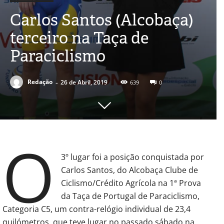
Carlos Santos (Alcobaça)
terceiro na Taça de
Paraciclismo
-
Redação
26 de Abril, 2019
639
0
O
3º lugar foi a posição conquistada por
Carlos Santos, do Alcobaça Clube de
Ciclismo/Crédito Agrícola na 1ª Prova
da Taça de Portugal de Paraciclismo,
Categoria C5, um contra-relógio individual de 23,4
quilómetros, que teve lugar no passado sábado na