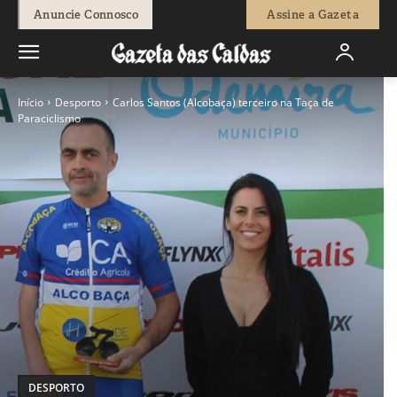
Anuncie Connosco
Assine a Gazeta
Início
Desporto
Carlos Santos (Alcobaça) terceiro na Taça de
Paraciclismo
DESPORTO