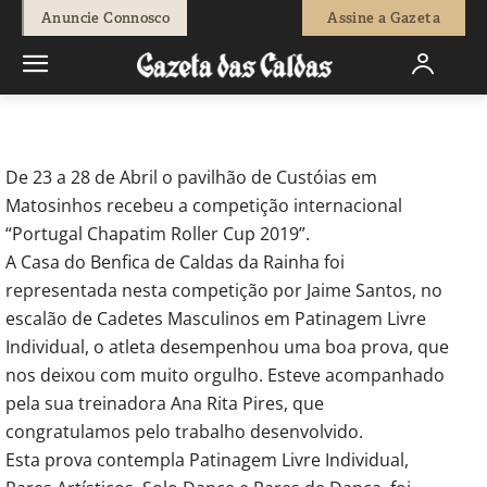
-
Redação
3 de Maio, 2019
821
0
Anuncie Connosco
Assine a Gazeta
Início
Desporto
Casa do Benfica de Caldas da Rainha no
Portugal Chapatim Roller Cup...
De 23 a 28 de Abril o pavilhão de Custóias em
Matosinhos recebeu a competição internacional
“Portugal Chapatim Roller Cup 2019”.
A Casa do Benfica de Caldas da Rainha foi
representada nesta competição por Jaime Santos, no
escalão de Cadetes Masculinos em Patinagem Livre
Individual, o atleta desempenhou uma boa prova, que
nos deixou com muito orgulho. Esteve acompanhado
pela sua treinadora Ana Rita Pires, que
congratulamos pelo trabalho desenvolvido.
Esta prova contempla Patinagem Livre Individual,