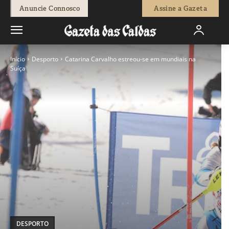
Anuncie Connosco
Assine a Gazeta
Início
Desporto
Catarina Carvalho estreou-se em mundiais na
Suíça
DESPORTO