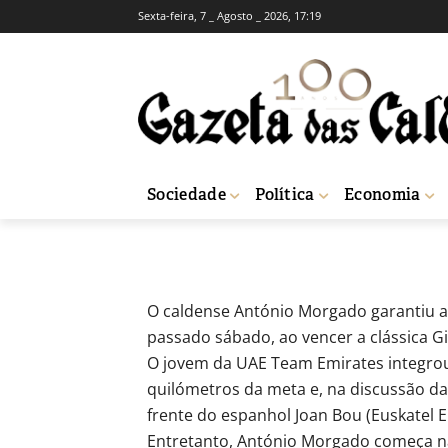
Sexta-feira, 7 _ Agosto _ 2026, 17:19
Ciclismo: Antó
profissional
-
Redação
25 de Abril, 2024
577
Sociedade
Política
Economia
Início
Desporto
Ciclismo: António Morgado obtém primeira vitória pro
O caldense António Morgado garantiu a p
passado sábado, ao vencer a clássica Gi
O jovem da UAE Team Emirates integrou 
quilómetros da meta e, na discussão da v
frente do espanhol Joan Bou (Euskatel Eu
Entretanto, António Morgado começa na s