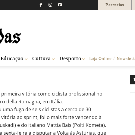
Parcerias
nio Morgado obtém prime
0
Educação
Cultura
Desporto
Loja Online
Newslett
fissional
rimeira vitória como ciclista profissional no
ro della Romagna, em Itália.
uma fuga de seis ciclistas a cerca de 30
itória ao sprint, foi o mais forte vencendo à
skadi) e do italiano Mattia Bais (Polti Kometa).
exta-feira a disputar a Volta às Astúrias, que