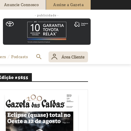
Anuncie Connosco
Assine a Gazeta
ira vitória
- publicidade -
Área Cliente
ers
Podcasts
Edição #5655