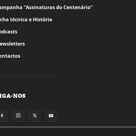
ampanha “Assinaturas do Centenário”
icha técnica e História
odcasts
ewsletters
ontactos
IGA-NOS