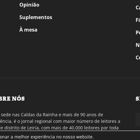
Opinião
C
Suplementos
F
À mesa
P
N
C
BRE NÓS
S
sede nas Caldas da Rainha e mais de 90 anos de
tência, é o jornal regional com maior número de leitores a
de distrito de Leiria, com mais de 40.000 leitores por toda
gião Oeste. Jornal com distribuição em Portugal
ionar a melhor experiência no nosso website.