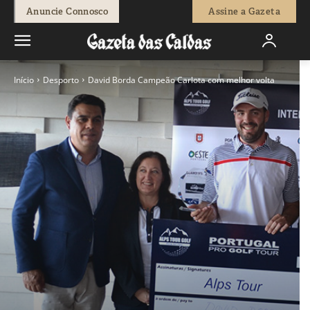
Anuncie Connosco
Assine a Gazeta
Início
Desporto
David Borda Campeão Carlota com melhor volta