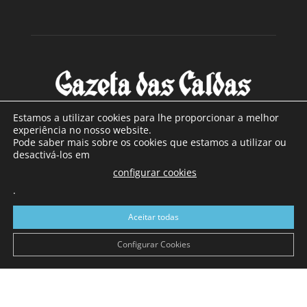
Estamos a utilizar cookies para lhe proporcionar a melhor
experiência no nosso website.
Pode saber mais sobre os cookies que estamos a utilizar ou
SOBRE NÓS
desactivá-los em
configurar cookies
Com sede nas Caldas da Rainha e mais de 90 anos de
.
existência, é o jornal regional com maior número de leitores
a sul de distrito de Leiria, com mais de 40.000 leitores por
Aceitar todas
toda a região Oeste. Jornal com distribuição em Portugal
Continental e assinatura online.
Configurar Cookies
SIGA-NOS