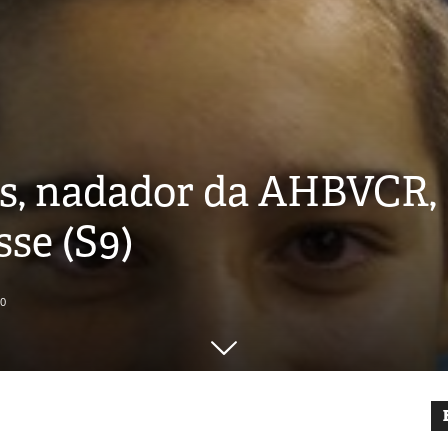
s, nadador da AHBVCR
sse (S9)
0