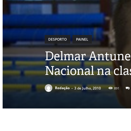
DESPORTO
PAINEL
Delmar Antune
Nacional na cla
-
Redação
3 de Julho, 2010
891