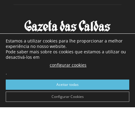
Estamos a utilizar cookies para lhe proporcionar a melhor
experiência no nosso website.
Pode saber mais sobre os cookies que estamos a utilizar ou
SOBRE NÓS
desactivá-los em
configurar cookies
Com sede nas Caldas da Rainha e mais de 90 anos de
.
existência, é o jornal regional com maior número de leitores
a sul de distrito de Leiria, com mais de 40.000 leitores por
Aceitar todas
toda a região Oeste. Jornal com distribuição em Portugal
Continental e assinatura online.
Configurar Cookies
SIGA-NOS