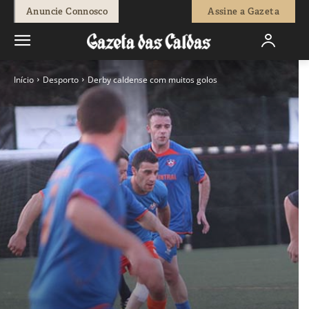
Anuncie Connosco
Assine a Gazeta
Início
Desporto
Derby caldense com muitos golos