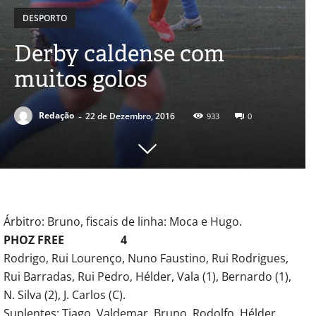
DESPORTO
Derby caldense com
muitos golos
-
Redação
22 de Dezembro, 2016
933
0
Árbitro: Bruno, fiscais de linha: Moca e Hugo.
PHOZ FREE 4
Rodrigo, Rui Lourenço, Nuno Faustino, Rui Rodrigues,
Rui Barradas, Rui Pedro, Hélder, Vala (1), Bernardo (1),
N. Silva (2), J. Carlos (C).
Suplentes: Tiago, Valdemar, Bruno, Rodolfo, Hélder