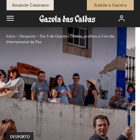
Anuncie Connosco
Assine a Gazeta
Início
Desporto
Dia 5 de Outubro Óbidos acolheu a Corrida
Internacional da Paz
DESPORTO