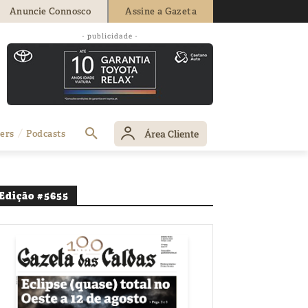
Anuncie Connosco
Assine a Gazeta
- publicidade -
Área Cliente
ers
Podcasts
Edição #5655