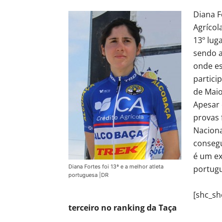
Diana F
Agrícol
13º lug
sendo a
onde es
particip
de Maio
Apesar 
provas 
Naciona
consegu
é um ex
Diana Fortes foi 13ª e a melhor atleta
portugu
portuguesa |DR
[shc_sh
terceiro no ranking da Taça