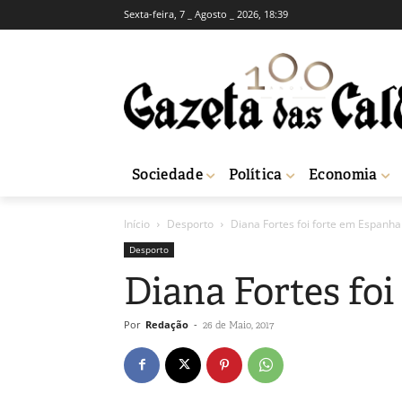
Sexta-feira, 7 _ Agosto _ 2026, 18:39
Sociedade
Política
Economia
Início
Desporto
Diana Fortes foi forte em Espanha
Desporto
Diana Fortes fo
Por
Redação
-
26 de Maio, 2017