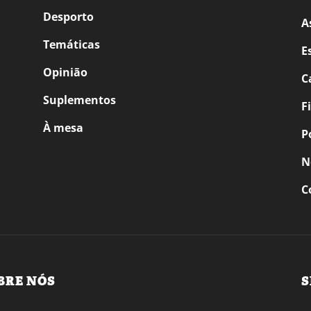
Desporto
A
Temáticas
E
Opinião
C
Suplementos
F
À mesa
P
N
C
BRE NÓS
S