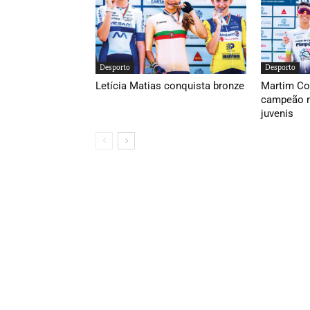
Desporto
Desporto
Letícia Matias conquista bronze
Martim Co
campeão n
juvenis