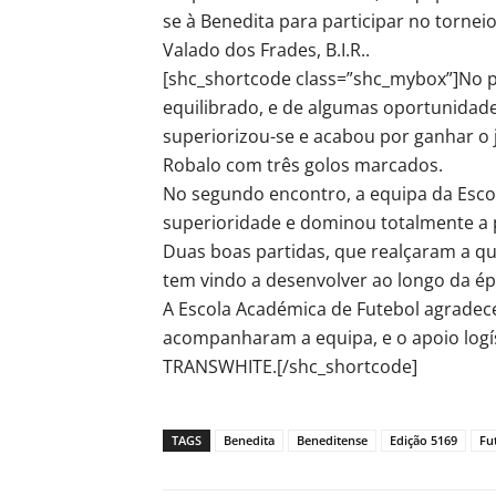
se à Benedita para participar no torneio
Valado dos Frades, B.I.R..
[shc_shortcode class=”shc_mybox”]No pr
equilibrado, e de algumas oportunidade
superiorizou-se e acabou por ganhar o 
Robalo com três golos marcados.
No segundo encontro, a equipa da Esco
superioridade e dominou totalmente a 
Duas boas partidas, que realçaram a q
tem vindo a desenvolver ao longo da ép
A Escola Académica de Futebol agradece
acompanharam a equipa, e o apoio log
TRANSWHITE.[/shc_shortcode]
TAGS
Benedita
Beneditense
Edição 5169
Fu