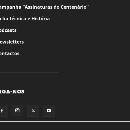
ampanha “Assinaturas do Centenário”
icha técnica e História
odcasts
ewsletters
ontactos
IGA-NOS