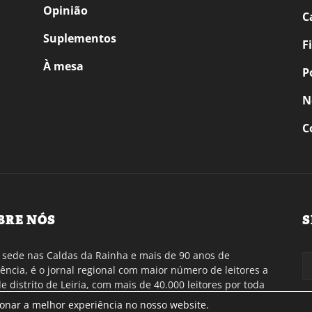
Opinião
C
Suplementos
F
À mesa
P
N
C
BRE NÓS
S
sede nas Caldas da Rainha e mais de 90 anos de
tência, é o jornal regional com maior número de leitores a
de distrito de Leiria, com mais de 40.000 leitores por toda
gião Oeste. Jornal com distribuição em Portugal
ionar a melhor experiência no nosso website.