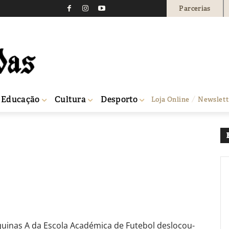
Parcerias
neio triangular na Bene
0
Educação
Cultura
Desporto
Loja Online
Newslett
aquinas A da Escola Académica de Futebol deslocou-