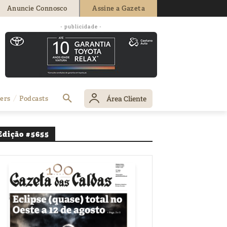
Anuncie Connosco
Assine a Gazeta
- publicidade -
dita
Área Cliente
ers
Podcasts
Edição #5655