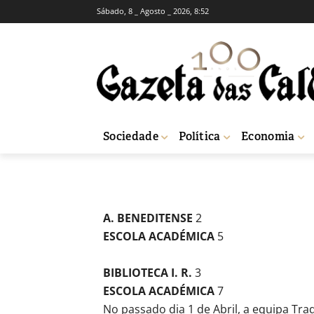
Sábado, 8 _ Agosto _ 2026, 8:52
DESPORTO
EAF domina tor
-
Redação
13 de Abril, 2017
859
Sociedade
Política
Economia
Início
Desporto
EAF domina torneio triangular na Benedita
A. BENEDITENSE
2
ESCOLA ACADÉMICA
5
BIBLIOTECA I. R.
3
ESCOLA ACADÉMICA
7
No passado dia 1 de Abril, a equipa Tr