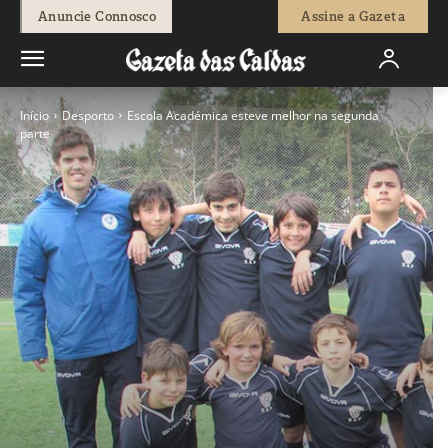
Anuncie Connosco
Assine a Gazeta
Início
Desporto
Escola Académica esteve melhor na segunda
parte