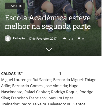
DESPORTO
Escola Académica esteve
melhor na segunda parte
-
Redação
17 de Fevereiro, 2017
1015
0
CALDAS “B” 1
Miguel Lourenço; Rui Santos; Bernardo Miguel; Thiago
Adão; Bernardo Gomes; José Almeida; Hugo
Nascimento; Rafael Capitaz; Rodrigo Roque; Rodrigo
Silva; Francisco Francisco; Joaquim Lopes.
Treinador: Pedro Teixeira. Delegado: Rui Santos