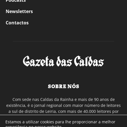
Newsletters
Contactos
SOBRE NÓS
Com sede nas Caldas da Rainha e mais de 90 anos de
existência, é o jornal regional com maior número de leitores
a sul de distrito de Leiria, com mais de 40.000 leitores por
toda a região Oeste. Jornal com distribuição em Portugal
Estamos a utilizar cookies para lhe proporcionar a melhor
Continental e assinatura online.
experiência no nosso website.