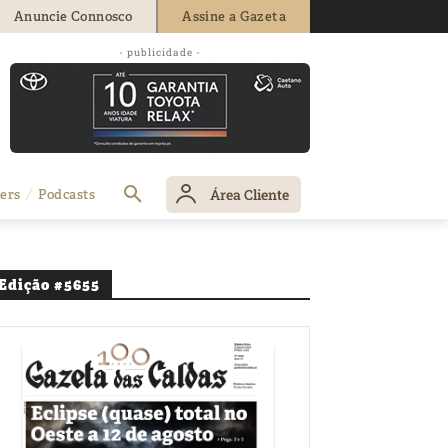
Anuncie Connosco
Assine a Gazeta
- publicidade -
Área Cliente
ers
Podcasts
Edição #5655