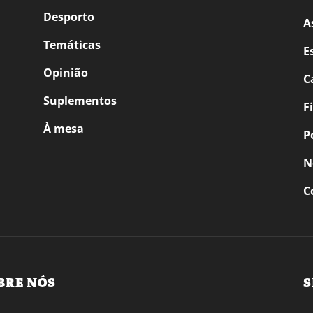
Desporto
A
Temáticas
E
Opinião
C
Suplementos
F
À mesa
P
N
C
BRE NÓS
S