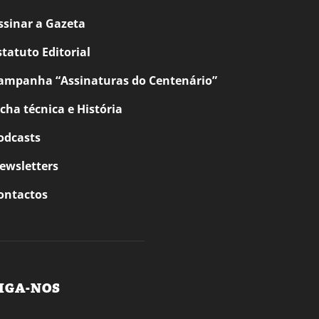
ssinar a Gazeta
statuto Editorial
ampanha “Assinaturas do Centenário”
icha técnica e História
odcasts
ewsletters
ontactos
IGA-NOS