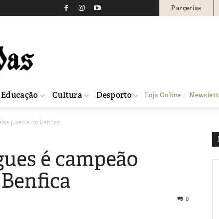
Parcerias
Educação
Cultura
Desporto
Loja Online
Newslett
los juvenis do Benfica
gues é campeão
 Benfica
0