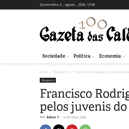
Quinta-feira, 6 _ Agosto _ 2026, 12:58
Sociedade
Política
Economia
Início
Desporto
Francisco Rodrigues é campeão pe
Desporto
Francisco Rodri
pelos juvenis do
Por
Editor 1
-
14 de Maio, 2026