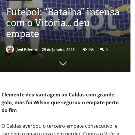
Futebol: “Batalha” intensa
com o Vitória… deu
empate
-
Joel Ribeiro
29 de Janeiro, 2023
295
0
Clemente deu vantagem ao Caldas com grande
golo, mas foi Wilson que segurou o empate perto
do fim
O Caldas averbou o terceiro empate consecutivo, e
também o quarto jogo sem perder. Contra o Vitória