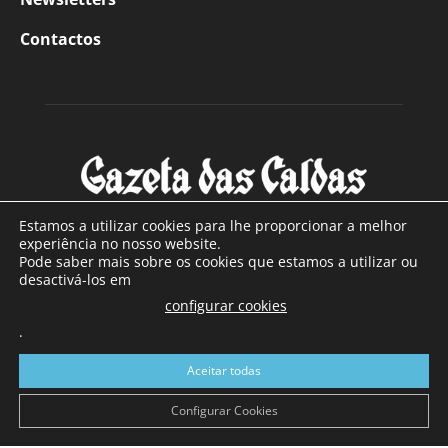
Contactos
Estamos a utilizar cookies para lhe proporcionar a melhor
experiência no nosso website.
Pode saber mais sobre os cookies que estamos a utilizar ou
SOBRE NÓS
desactivá-los em
configurar cookies
Com sede nas Caldas da Rainha e mais de 90 anos de
existência, é o jornal regional com maior número de leitores
.
a sul de distrito de Leiria, com mais de 40.000 leitores por
Aceitar todas
toda a região Oeste. Jornal com distribuição em Portugal
Continental e assinatura online.
Configurar Cookies