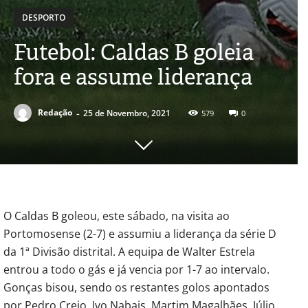
DESPORTO
Futebol: Caldas B goleia
fora e assume liderança
-
Redação
25 de Novembro, 2021
579
0
O Caldas B goleou, este sábado, na visita ao
Portomosense (2-7) e assumiu a liderança da série D
da 1ª Divisão distrital. A equipa de Walter Estrela
entrou a todo o gás e já vencia por 1-7 ao intervalo.
Gonças bisou, sendo os restantes golos apontados
por Pedro Creio, Ivo Nabais, Martim Magalhães, Júlio